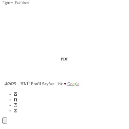
Eğitim Fakültesi
Detaylı CV Görüntüle
PDF
@2025 – HKÜ Profil Sayfası
| We
♥
G
o
o
g
l
e