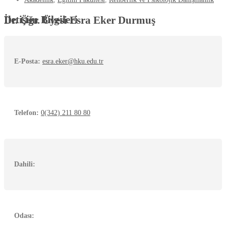
İletişim Bilgileri
Dr. Öğr. Üyesi Esra Eker Durmuş
E-Posta:
esra.eker@hku.edu.tr
Telefon:
0(342) 211 80 80
Dahili:
Odası: