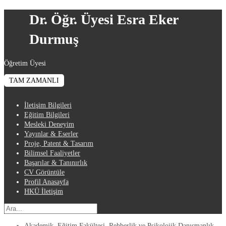
Dr. Öğr. Üyesi Esra Eker
Durmuş
Öğretim Üyesi
TAM ZAMANLI
İletişim Bilgileri
Eğitim Bilgileri
Mesleki Deneyim
Yayınlar & Eserler
Proje, Patent & Tasarım
Bilimsel Faaliyetler
Başarılar & Tanınırlık
CV Görüntüle
Profil Anasayfa
HKÜ İletişim
Akademik
,
Eğitim Fakültesi
,
Rehberlik ve Psikolojik Danışmanlık