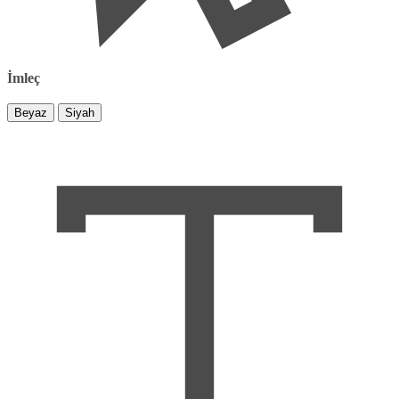
İmleç
Beyaz
Siyah