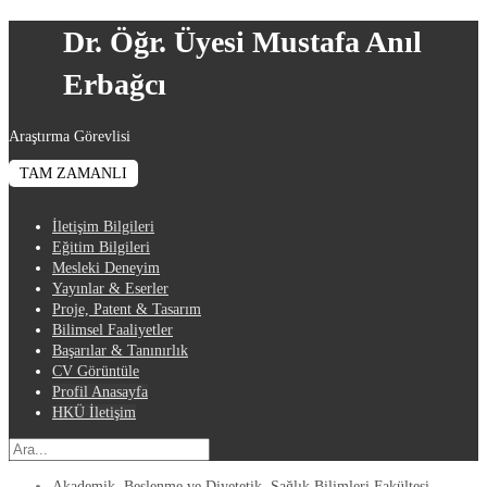
Dr. Öğr. Üyesi Mustafa Anıl
Erbağcı
Araştırma Görevlisi
TAM ZAMANLI
İletişim Bilgileri
Eğitim Bilgileri
Mesleki Deneyim
Yayınlar & Eserler
Proje, Patent & Tasarım
Bilimsel Faaliyetler
Başarılar & Tanınırlık
CV Görüntüle
Profil Anasayfa
HKÜ İletişim
Akademik
,
Beslenme ve Diyetetik
,
Sağlık Bilimleri Fakültesi