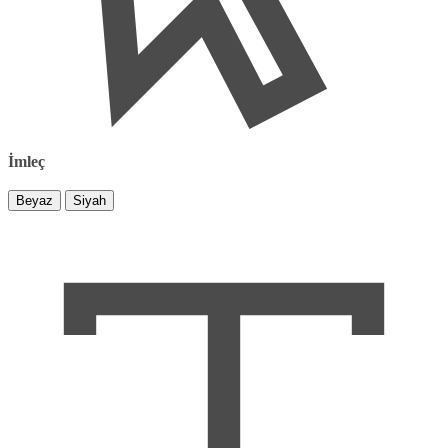
İmleç
Beyaz
Siyah