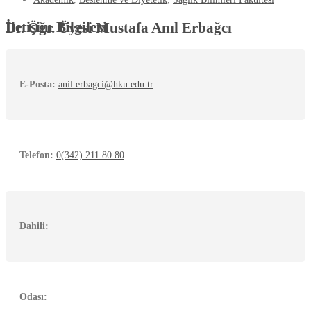
İletişim Bilgileri
Dr. Öğr. Üyesi Mustafa Anıl Erbağcı
E-Posta:
anil.erbagci@hku.edu.tr
Telefon:
0(342) 211 80 80
Dahili:
Odası: