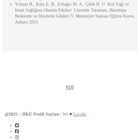
Yılmaz H., Kılıç E. B., Erbağcı M. A., Çelik H. U. Kril Yağı ve
İnsan Sağlığına Olumlu Etkileri: Literatür Taraması, Hacettepe
Beslenme ve Diyetetik Günleri V. Mezuniyet Sonrası Eğitim Kursu,
Ankara 2015
Detaylı CV Görüntüle
PDF
@2025 – HKÜ Profil Sayfası
| We
♥
G
o
o
g
l
e