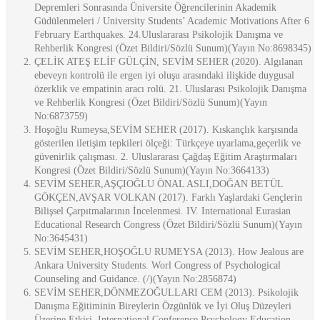
Depremleri Sonrasında Üniversite Öğrencilerinin Akademik
Güdülenmeleri / University Students’ Academic Motivations After 6
February Earthquakes. 24.Uluslararası Psikolojik Danışma ve
Rehberlik Kongresi (Özet Bildiri/Sözlü Sunum)(Yayın No:8698345)
ÇELİK ATEŞ ELİF GÜLÇİN, SEVİM SEHER (2020). Algılanan
ebeveyn kontrolü ile ergen iyi oluşu arasındaki ilişkide duygusal
özerklik ve empatinin aracı rolü. 21. Uluslarası Psikolojik Danışma
ve Rehberlik Kongresi (Özet Bildiri/Sözlü Sunum)(Yayın
No:6873759)
Hoşoğlu Rumeysa,SEVİM SEHER (2017). Kıskançlık karşısında
gösterilen iletişim tepkileri ölçeği: Türkçeye uyarlama,geçerlik ve
güvenirlik çalışması. 2. Uluslararası Çağdaş Eğitim Araştırmaları
Kongresi (Özet Bildiri/Sözlü Sunum)(Yayın No:3664133)
SEVİM SEHER,AŞÇIOĞLU ÖNAL ASLI,DOĞAN BETÜL
GÖKÇEN,AVŞAR VOLKAN (2017). Farklı Yaşlardaki Gençlerin
Bilişsel Çarpıtmalarının İncelenmesi. IV. International Eurasian
Educational Research Congress (Özet Bildiri/Sözlü Sunum)(Yayın
No:3645431)
SEVİM SEHER,HOŞOĞLU RUMEYSA (2013). How Jealous are
Ankara University Students. Worl Congress of Psychological
Counseling and Guidance. (/)(Yayın No:2856874)
SEVİM SEHER,DÖNMEZOĞULLARI CEM (2013). Psikolojik
Danışma Eğitiminin Bireylerin Özgünlük ve İyi Oluş Düzeyleri
Üzerine Etkisi. International Conference Psychology Education,