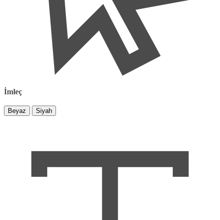
İmleç
Beyaz
Siyah