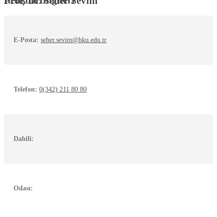
Prof. Dr. Seher Sevim
E-Posta:
seher.sevim@hku.edu.tr
Telefon:
0(342) 211 80 80
Dahili:
Odası: