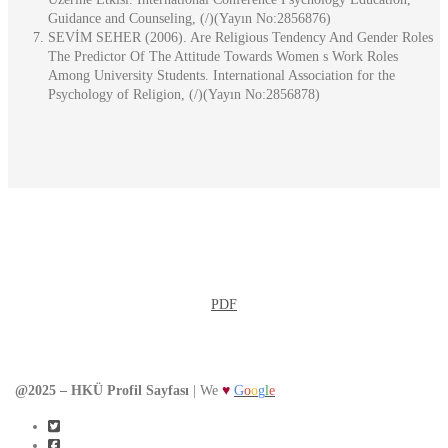
Guidance and Counseling, (/)(Yayın No:2856876)
SEVİM SEHER (2006). Are Religious Tendency And Gender Roles
The Predictor Of The Attitude Towards Women s Work Roles
Among University Students. International Association for the
Psychology of Religion, (/)(Yayın No:2856878)
Detaylı CV Görüntüle
PDF
@2025 – HKÜ Profil Sayfası
| We
♥
G
o
o
g
l
e