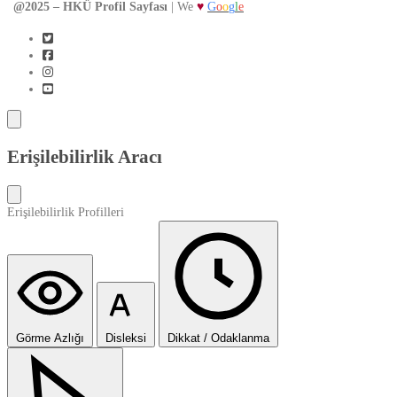
@2025 – HKÜ Profil Sayfası
| We
♥
G
o
o
g
l
e
Erişilebilirlik Aracı
Erişilebilirlik Profilleri
Görme Azlığı
Disleksi
Dikkat / Odaklanma