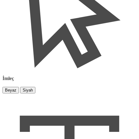
İmleç
Beyaz
Siyah