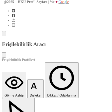
@2025 – HKÜ Profil Sayfası
| We
♥
G
o
o
g
l
e
Erişilebilirlik Aracı
Erişilebilirlik Profilleri
Görme Azlığı
Disleksi
Dikkat / Odaklanma