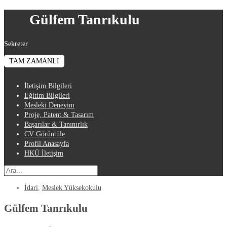
Gülfem Tanrıkulu
Sekreter
TAM ZAMANLI
İletişim Bilgileri
Eğitim Bilgileri
Mesleki Deneyim
Proje, Patent & Tasarım
Başarılar & Tanınırlık
CV Görüntüle
Profil Anasayfa
HKÜ İletişim
İdari
,
Meslek Yüksekokulu
Gülfem Tanrıkulu