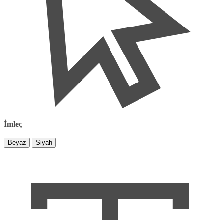
İmleç
Beyaz
Siyah