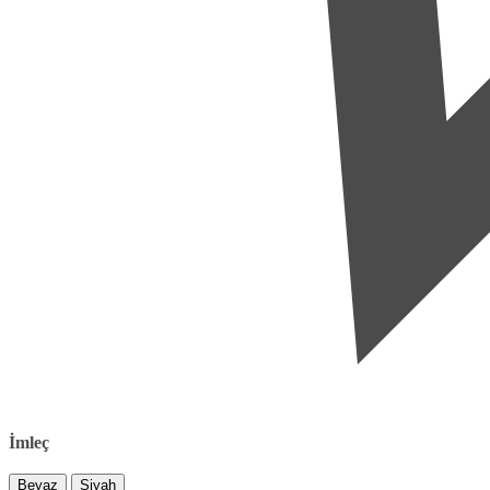
İmleç
Beyaz
Siyah