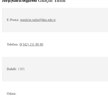
Arş. Gör. Merve Gülçin Tutlu
E-Posta:
mgulcin.tutlu@hku.edu.tr
Telefon:
0(342) 211 80 80
Dahili:
1305
Odası: