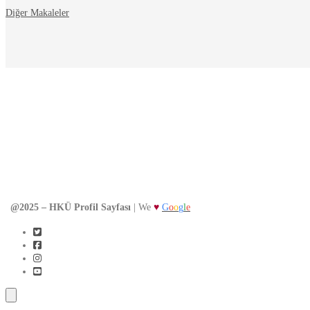
Diğer Makaleler
@2025 – HKÜ Profil Sayfası
| We
♥
G
o
o
g
l
e