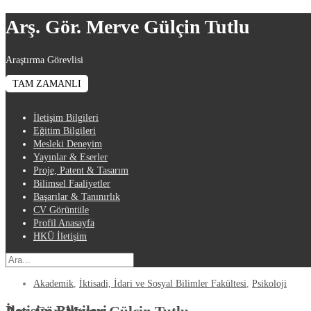
Arş. Gör. Merve Gülçin Tutlu
Araştırma Görevlisi
TAM ZAMANLI
İletişim Bilgileri
Eğitim Bilgileri
Mesleki Deneyim
Yayınlar & Eserler
Proje, Patent & Tasarım
Bilimsel Faaliyetler
Başarılar & Tanınırlık
CV Görüntüle
Profil Anasayfa
HKÜ İletişim
Akademik
,
İktisadi, İdari ve Sosyal Bilimler Fakültesi
,
Psikoloji
İletişim Bilgileri