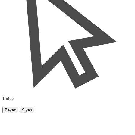
İmleç
Beyaz
Siyah