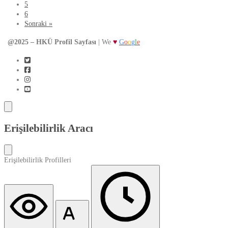
5
6
Sonraki »
@2025 – HKÜ Profil Sayfası
| We
♥
G
o
o
g
l
e
Erişilebilirlik Aracı
Erişilebilirlik Profilleri