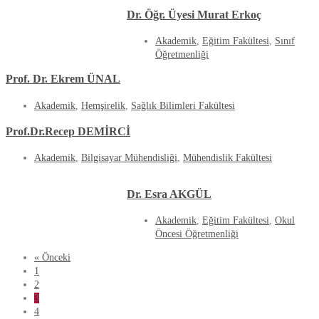
Dr. Öğr. Üyesi Murat Erkoç
Akademik
,
Eğitim Fakültesi
,
Sınıf
Öğretmenliği
Prof. Dr. Ekrem ÜNAL
Akademik
,
Hemşirelik
,
Sağlık Bilimleri Fakültesi
Prof.Dr.Recep DEMİRCİ
Akademik
,
Bilgisayar Mühendisliği
,
Mühendislik Fakültesi
Dr. Esra AKGÜL
Akademik
,
Eğitim Fakültesi
,
Okul
Öncesi Öğretmenliği
« Önceki
1
2
3
4