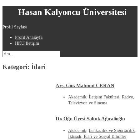
Hasan Kalyoncu Üniversitesi
Profil Sayfası
Profil Anasayfa
HKÜ İletişim
Kategori:
İdari
Arş. Gör. Mahmut CERAN
Akademik
,
İletişim Fakültesi
,
Radyo,
Televizyon ve Sinema
Dr. Öğr. Üyesi Saltuk Ağıralioğlu
Akademik
,
Bankacılık ve Sigortacılık
,
İktisadi, İdari ve Sosyal Bilimler