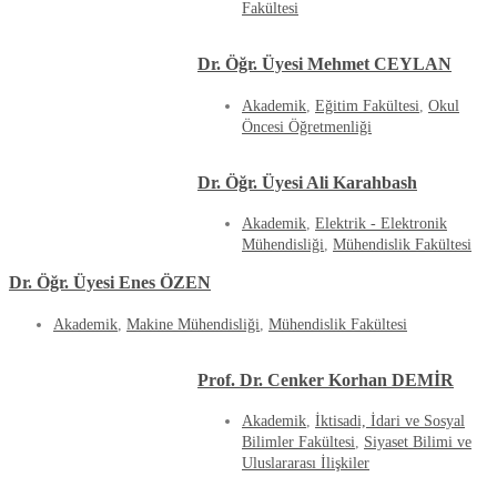
Fakültesi
Dr. Öğr. Üyesi Mehmet CEYLAN
Akademik
,
Eğitim Fakültesi
,
Okul
Öncesi Öğretmenliği
Dr. Öğr. Üyesi Ali Karahbash
Akademik
,
Elektrik - Elektronik
Mühendisliği
,
Mühendislik Fakültesi
Dr. Öğr. Üyesi Enes ÖZEN
Akademik
,
Makine Mühendisliği
,
Mühendislik Fakültesi
Prof. Dr. Cenker Korhan DEMİR
Akademik
,
İktisadi, İdari ve Sosyal
Bilimler Fakültesi
,
Siyaset Bilimi ve
Uluslararası İlişkiler