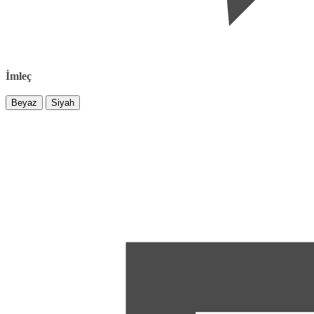
İmleç
Beyaz
Siyah