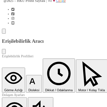
@2025 – HKÜ Profil Sayfası
| We
♥
G
o
o
g
l
e
Erişilebilirlik Aracı
Erişilebilirlik Profilleri
Görme Azlığı
Disleksi
Dikkat / Odaklanma
Motor / Kolay Tıkla
Dolaşım Ayarları