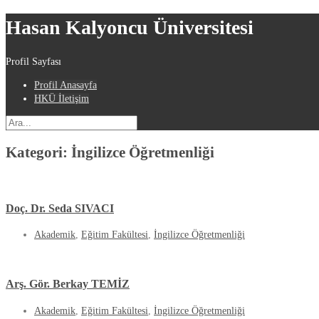
Hasan Kalyoncu Üniversitesi
Profil Sayfası
Profil Anasayfa
HKÜ İletişim
Kategori:
İngilizce Öğretmenliği
Doç. Dr. Seda SIVACI
Akademik
,
Eğitim Fakültesi
,
İngilizce Öğretmenliği
Arş. Gör. Berkay TEMİZ
Akademik
,
Eğitim Fakültesi
,
İngilizce Öğretmenliği