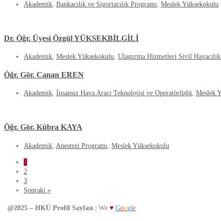
Akademik
,
Bankacılık ve Sigortacılık Programı
,
Meslek Yüksekokulu
Dr. Öğr. Üyesi Özgül YÜKSEKBİLGİLİ
Akademik
,
Meslek Yüksekokulu
,
Ulaştırma Hizmetleri Sivil Havacılı
Öğr. Gör. Canan EREN
Akademik
,
İnsansız Hava Aracı Teknolojisi ve Operatörlüğü
,
Meslek 
Öğr. Gör. Kübra KAYA
Akademik
,
Anestezi Programı
,
Meslek Yüksekokulu
1
2
3
Sonraki »
@2025 – HKÜ Profil Sayfası
| We
♥
G
o
o
g
l
e