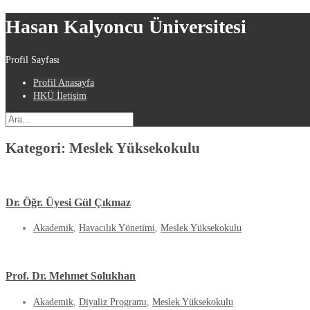
Hasan Kalyoncu Üniversitesi
Profil Sayfası
Profil Anasayfa
HKÜ İletişim
Kategori:
Meslek Yüksekokulu
Dr. Öğr. Üyesi Gül Çıkmaz
Akademik
,
Havacılık Yönetimi
,
Meslek Yüksekokulu
Prof. Dr. Mehmet Solukhan
Akademik
,
Diyaliz Programı
,
Meslek Yüksekokulu