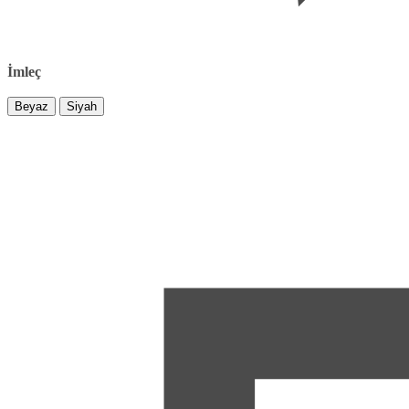
İmleç
Beyaz
Siyah